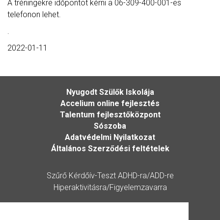
A tréningekre időpontot kérni a 06-309-400-001-es
telefonon lehet.
.
2022-01-11
Nyugodt Szülők Iskolája
Accelium online fejlesztés
Talentum fejlesztőközpont
Sószoba
Adatvédelmi Nyilatkozat
Általános Szerződési feltételek
Szűrő Kérdőív-Teszt ADHD-ra/ADD-re
Hiperaktivitásra/Figyelemzavarra
Kérdőív