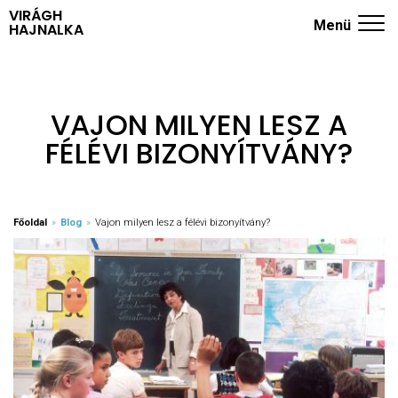
VIRÁGH
Menü
HAJNALKA
ADHD KÉRDŐÍV
NYUGODT SZÜLŐK ISKOLÁJA
VAJON MILYEN LESZ A
FÉLÉVI BIZONYÍTVÁNY?
TRÉNINGEK
RÓLAM
KÖNYVEK
Főoldal
»
Blog
»
Vajon milyen lesz a félévi bizonyítvány?
BLOG
KAPCSOLAT