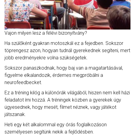
Vajon milyen lesz a félévi bizonyítvány?
Ha szülőként gyakran motoszkál ez a fejedben. Sokszor
töprengesz azon, hogyan tudnál gyerekednek segíteni, mert
jobb eredményekre volna szükségetek.
Sokszor panaszkodnak, hogy baj van a magatartásával,
figyelme elkalandozik, érdemes megpróbálni a
neurofeedbecket.
Ez a tréning kilóg a különórák világából, hiszen nem kell házi
feladatot írni hozzá. A tréningek közben a gyerekek úgy
ügyesednek, hogy mesét, filmet néznek, vagy játékot
játszanak.
Heti egy két alkalommal egy órás foglalkozáson
személyesen segítünk nekik a fejlődésben.