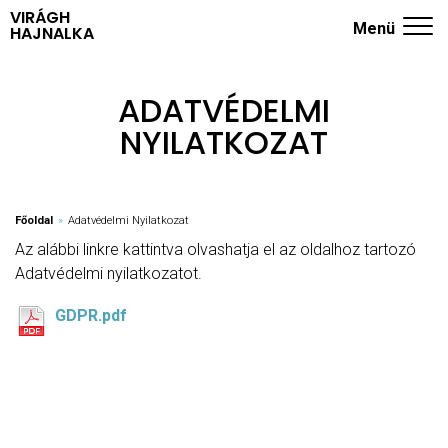
VIRÁGH
Menü
HAJNALKA
ADHD KÉRDŐÍV
ADATVÉDELMI
NYUGODT SZÜLŐK ISKOLÁJA
NYILATKOZAT
TRÉNINGEK
RÓLAM
Főoldal
»
Adatvédelmi Nyilatkozat
KÖNYVEK
Az alábbi linkre kattintva olvashatja el az oldalhoz tartozó
Adatvédelmi nyilatkozatot.
BLOG
GDPR.pdf
KAPCSOLAT