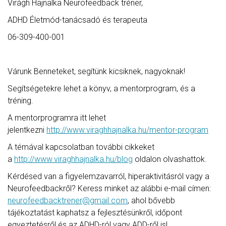
Virágh Hajnalka Neurofeedback tréner,
ADHD Életmód-tanácsadó és terapeuta
06-309-400-001
Várunk Benneteket, segítünk kicsiknek, nagyoknak!
Segítségetekre lehet a könyv, a mentorprogram, és a
tréning.
A mentorprogramra itt lehet
jelentkezni
http://www.viraghhajnalka.hu/mentor-program
A témával kapcsolatban további cikkeket
a
http://www.viraghhajnalka.hu/blog
oldalon olvashattok.
Kérdésed van a figyelemzavarról, hiperaktivitásról vagy a
Neurofeedbackről? Keress minket az alábbi e-mail címen:
neurofeedbacktrener@gmail.com
, ahol bővebb
tájékoztatást kaphatsz a fejlesztésünkről, időpont
egyeztetésről és az ADHD-ról vagy ADD-ről is!