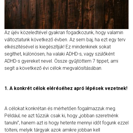
Az újév közeledtével gyakran fogadkozunk, hogy valamin
változtatunk következő évben. Az sem baj, ha ezt egy terv
elkészítésével is kiegészítjük! Ez mindenkinek sokat
segíthet, különösen, ha valaki ADHD-s, vagy szülőként
ADHD-s gyereket nevel. Össze gyűjtöttem 7 tippet, ami
segít a következő évi célok megvalósításában.
1. A konkrét célok eléréséhez apró lépések vezetnek!
A célokat konkrétan és mérhetően fogalmazzuk meg.
Például, ne azt tűzzük csak ki, hogy „jobban szeretnénk
tanulni”, hanem azt is hogy hetente mennyi időt fogunk ezzel
tölteni, melyik tárgyak azok amikre jobban kell