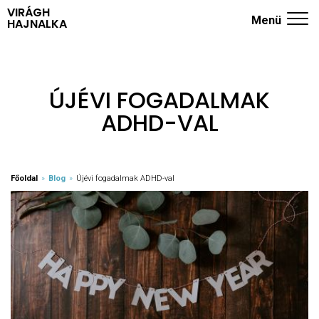
VIRÁGH
Menü
HAJNALKA
ADHD KÉRDŐÍV
NYUGODT SZÜLŐK ISKOLÁJA
ÚJÉVI FOGADALMAK
ADHD-VAL
TRÉNINGEK
RÓLAM
KÖNYVEK
Főoldal
»
Blog
»
Újévi fogadalmak ADHD-val
BLOG
KAPCSOLAT