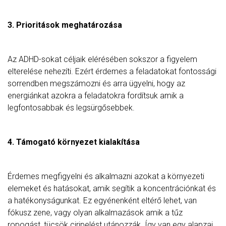
3. Prioritások meghatározása
Az ADHD-sokat céljaik elérésében sokszor a figyelem
elterelése nehezíti. Ezért érdemes a feladatokat fontossági
sorrendben megszámozni és arra ügyelni, hogy az
energiánkat azokra a feladatokra fordítsuk amik a
legfontosabbak és legsürgősebbek.
4. Támogató környezet kialakítása
Érdemes megfigyelni és alkalmazni azokat a környezeti
elemeket és hatásokat, amik segítik a koncentrációnkat és
a hatékonyságunkat. Ez egyénenként eltérő lehet, van
fókusz zene, vagy olyan alkalmazások amik a tűz
ropogást, tücsök ciripelést utánozzák. Így van egy alapzaj,