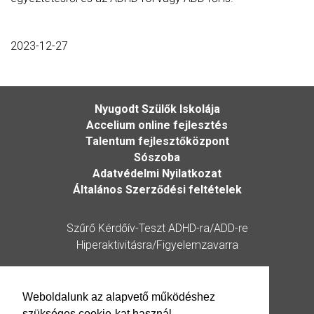
2023-12-27
Nyugodt Szülők Iskolája
Accelium online fejlesztés
Talentum fejlesztőközpont
Sószoba
Adatvédelmi Nyilatkozat
Általános Szerződési feltételek
Szűrő Kérdőív-Teszt ADHD-ra/ADD-re
Hiperaktivitásra/Figyelemzavarra
Kérdőív
Weboldalunk az alapvető működéshez
szükséges cookie-kat használ.