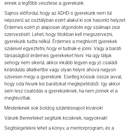
ennek a legfőbb vesztese a gyerekünk.
Sajnos előfordul, hogy az ADHD-s gyerekünk nem túl
népszerű az osztályban ezért alakul ki sok hasonló helyzet.
Érdemes ezért jó alaposan átgondolni egy szülinapi zsúr
szervezését. Lehet, hogy titokban kell megszervezni,
gyerekünk tudta nélkül. Érdemes a meghívott gyerekek
szüleivel egyeztetni, hogy el tudnak-e jönni. Vagy a baráti
társaságból érdemes gyerekeket hívni. Ha úgy látjuk
sehogy nem sikerül, akkor inkább legyen egy jó családi
kirándulás állatkertbe vagy olyan helyre ahová nagyon
szívesen megy a gyerekünk. Esetleg kössük össze avval,
hogy oda hívunk kis barátokat meglepetésből. Igy akkor
sem lesz csalódás a gyerekünknek, ha nem jönnek el a
meghívottak.
Mindenkinek sok boldog születésnapot kívánok!
Várunk Benneteket segítünk kicsiknek, nagyoknak!
Segítségetekre lehet a könyv, a mentorprogram, és a