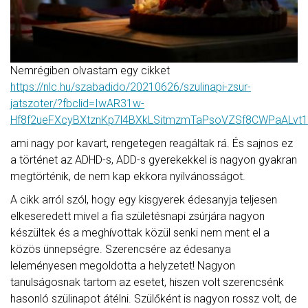
Nemrégiben olvastam egy cikket
https://nlc.hu/szabadido/20210626/szulinapi-zsur-
jatszoter/?fbclid=IwAR31w-
Hf8f2ueFXcyBXtznKp7l4BXkLSitmzmTaPsoVZSf8CWPaALvt
ami nagy por kavart, rengetegen reagáltak rá. És sajnos ez
a történet az ADHD-s, ADD-s gyerekekkel is nagyon gyakran
megtörténik, de nem kap ekkora nyilvánosságot.
A cikk arról szól, hogy egy kisgyerek édesanyja teljesen
elkeseredett mivel a fia születésnapi zsúrjára nagyon
készültek és a meghívottak közül senki nem ment el a
közös ünnepségre. Szerencsére az édesanya
leleményesen megoldotta a helyzetet! Nagyon
tanulságosnak tartom az esetet, hiszen volt szerencsénk
hasonló szülinapot átélni. Szülőként is nagyon rossz volt, de