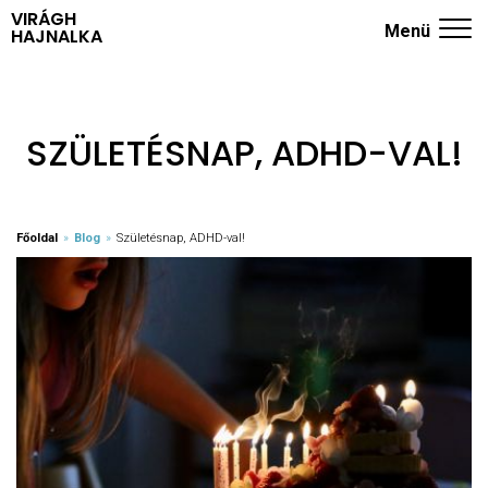
VIRÁGH
Menü
HAJNALKA
ADHD KÉRDŐÍV
NYUGODT SZÜLŐK ISKOLÁJA
SZÜLETÉSNAP, ADHD-VAL!
TRÉNINGEK
RÓLAM
Főoldal
»
Blog
»
Születésnap, ADHD-val!
KÖNYVEK
BLOG
KAPCSOLAT