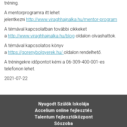
tréning.
A mentorprogramra itt lehet
jelentkezni
http://www.viraghhajnalka.hu/mentor-program
A témával kapcsolatban további cikkeket
a
http://www.viraghhajnalka.hu/blog
oldalon olvashattok.
A témával kapcsolatos könyv
a
https://gorenybolgyerek.hu/
oldalon rendelhető.
A tréningekre időpontot kérni a 06-309-400-001-es
telefonon lehet.
2021-07-22
Nyugodt Szülők Iskolája
Accelium online fejlesztés
Talentum fejlesztőközpont
Sószoba