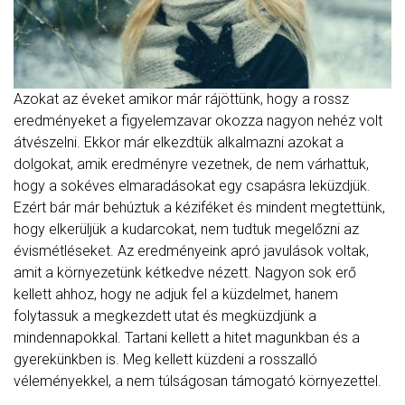
Azokat az éveket amikor már rájöttünk, hogy a rossz
eredményeket a figyelemzavar okozza nagyon nehéz volt
átvészelni. Ekkor már elkezdtük alkalmazni azokat a
dolgokat, amik eredményre vezetnek, de nem várhattuk,
hogy a sokéves elmaradásokat egy csapásra leküzdjük.
Ezért bár már behúztuk a kéziféket és mindent megtettünk,
hogy elkerüljük a kudarcokat, nem tudtuk megelőzni az
évismétléseket. Az eredményeink apró javulások voltak,
amit a környezetünk kétkedve nézett. Nagyon sok erő
kellett ahhoz, hogy ne adjuk fel a küzdelmet, hanem
folytassuk a megkezdett utat és megküzdjünk a
mindennapokkal. Tartani kellett a hitet magunkban és a
gyerekünkben is. Meg kellett küzdeni a rosszalló
véleményekkel, a nem túlságosan támogató környezettel.