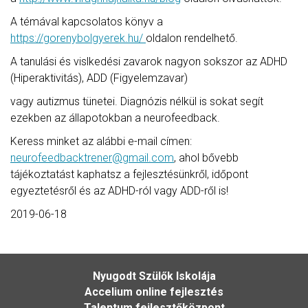
A témával kapcsolatos könyv a
https://gorenybolgyerek.hu/
oldalon rendelhető.
A tanulási és vislkedési zavarok nagyon sokszor az ADHD
(Hiperaktivitás), ADD (Figyelemzavar)
vagy autizmus tünetei. Diagnózis nélkül is sokat segít
ezekben az állapotokban a neurofeedback.
Keress minket az alábbi e-mail címen:
neurofeedbacktrener@gmail.com
, ahol bővebb
tájékoztatást kaphatsz a fejlesztésünkről, időpont
egyeztetésről és az ADHD-ról vagy ADD-ről is!
2019-06-18
Nyugodt Szülők Iskolája
Accelium online fejlesztés
Talentum fejlesztőközpont