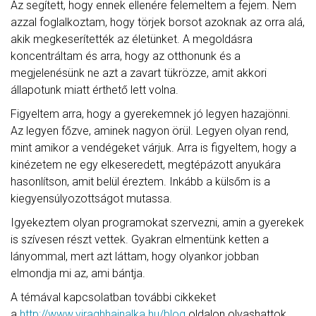
Az segített, hogy ennek ellenére felemeltem a fejem. Nem
azzal foglalkoztam, hogy törjek borsot azoknak az orra alá,
akik megkeserítették az életünket. A megoldásra
koncentráltam és arra, hogy az otthonunk és a
megjelenésünk ne azt a zavart tükrözze, amit akkori
állapotunk miatt érthető lett volna.
Figyeltem arra, hogy a gyerekemnek jó legyen hazajönni.
Az legyen főzve, aminek nagyon örül. Legyen olyan rend,
mint amikor a vendégeket várjuk. Arra is figyeltem, hogy a
kinézetem ne egy elkeseredett, megtépázott anyukára
hasonlítson, amit belül éreztem. Inkább a külsőm is a
kiegyensúlyozottságot mutassa.
Igyekeztem olyan programokat szervezni, amin a gyerekek
is szívesen részt vettek. Gyakran elmentünk ketten a
lányommal, mert azt láttam, hogy olyankor jobban
elmondja mi az, ami bántja.
A témával kapcsolatban további cikkeket
a
http://www.viraghhajnalka.hu/blog
oldalon olvashattok.