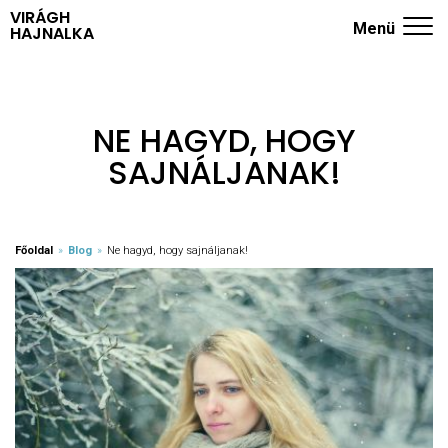
VIRÁGH
Menü
HAJNALKA
ADHD KÉRDŐÍV
NYUGODT SZÜLŐK ISKOLÁJA
NE HAGYD, HOGY
SAJNÁLJANAK!
TRÉNINGEK
RÓLAM
KÖNYVEK
Főoldal
»
Blog
»
Ne hagyd, hogy sajnáljanak!
BLOG
KAPCSOLAT