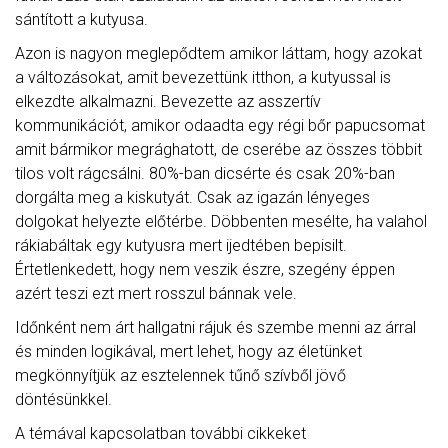
sántított a kutyusa.
Azon is nagyon meglepődtem amikor láttam, hogy azokat
a változásokat, amit bevezettünk itthon, a kutyussal is
elkezdte alkalmazni. Bevezette az asszertív
kommunikációt, amikor odaadta egy régi bőr papucsomat
amit bármikor megrághatott, de cserébe az összes többit
tilos volt rágcsálni. 80%-ban dicsérte és csak 20%-ban
dorgálta meg a kiskutyát. Csak az igazán lényeges
dolgokat helyezte előtérbe. Döbbenten mesélte, ha valahol
rákiabáltak egy kutyusra mert ijedtében bepisilt.
Értetlenkedett, hogy nem veszik észre, szegény éppen
azért teszi ezt mert rosszul bánnak vele.
Időnként nem árt hallgatni rájuk és szembe menni az árral
és minden logikával, mert lehet, hogy az életünket
megkönnyítjük az esztelennek tűnő szívből jövő
döntésünkkel.
A témával kapcsolatban további cikkeket