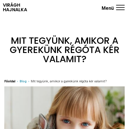
VIRÁGH
Menü
HAJNALKA
ADHD KÉRDŐÍV
NYUGODT SZÜLŐK ISKOLÁJA
MIT TEGYÜNK, AMIKOR A
GYEREKÜNK RÉGÓTA KÉR
TRÉNINGEK
VALAMIT?
RÓLAM
KÖNYVEK
Főoldal
»
Blog
»
Mit tegyünk, amikor a gyerekünk régóta kér valamit?
BLOG
KAPCSOLAT