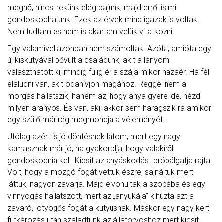
megnő, nincs nekünk elég bajunk, majd erről is mi
gondoskodhatunk. Ezek az érvek mind igazak is voltak.
Nem tudtam és nem is akartam velük vitatkozni.
Egy valamivel azonban nem számoltak. Azóta, amióta egy
új kiskutyával bővült a családunk, akit a lányom
választhatott ki, mindig fülig ér a szája mikor hazaér. Ha fél
elaludni van, akit odahívjon magához. Reggel nem a
morgás hallatszik, hanem az, hogy anya gyere ide, nézd
milyen aranyos. És van, aki, akkor sem haragszik rá amikor
egy szülő már rég megmondja a véleményét.
Utólag azért is jó döntésnek látom, mert egy nagy
kamasznak már jó, ha gyakorolja, hogy valakiről
gondoskodnia kell. Kicsit az anyáskodást próbálgatja rajta.
Volt, hogy a mozgó fogát vettük észre, sajnáltuk mert
láttuk, nagyon zavarja. Majd elvonultak a szobába és egy
vinnyogás hallatszott, mert az „anyukája” kihúzta azt a
zavaró, lötyögős fogát a kutyusnak. Máskor egy nagy kerti
futkározás után szaladtunk az állatorvoshoz mert kicsit