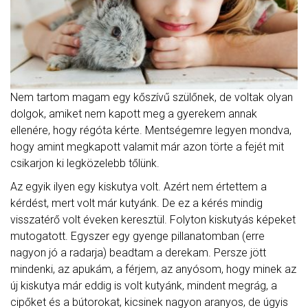
Nem tartom magam egy kőszívű szülőnek, de voltak olyan
dolgok, amiket nem kapott meg a gyerekem annak
ellenére, hogy régóta kérte. Mentségemre legyen mondva,
hogy amint megkapott valamit már azon törte a fejét mit
csikarjon ki legközelebb tőlünk.
Az egyik ilyen egy kiskutya volt. Azért nem értettem a
kérdést, mert volt már kutyánk. De ez a kérés mindig
visszatérő volt éveken keresztül. Folyton kiskutyás képeket
mutogatott. Egyszer egy gyenge pillanatomban (erre
nagyon jó a radarja) beadtam a derekam. Persze jött
mindenki, az apukám, a férjem, az anyósom, hogy minek az
új kiskutya már eddig is volt kutyánk, mindent megrág, a
cipőket és a bútorokat, kicsinek nagyon aranyos, de úgyis