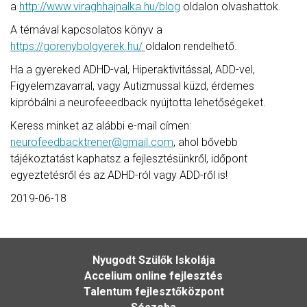
a
http://www.viraghhajnalka.hu/blog
oldalon olvashattok.
A témával kapcsolatos könyv a
https://gorenybolgyerek.hu/
oldalon rendelhető.
Ha a gyereked ADHD-val, Hiperaktivitással, ADD-vel,
Figyelemzavarral, vagy Autizmussal küzd, érdemes
kipróbálni a neurofeeedback nyújtotta lehetőségeket.
Keress minket az alábbi e-mail címen:
neurofeedbacktrener@gmail.com
, ahol bővebb
tájékoztatást kaphatsz a fejlesztésünkről, időpont
egyeztetésről és az ADHD-ról vagy ADD-ről is!
2019-06-18
Nyugodt Szülők Iskolája
Accelium online fejlesztés
Talentum fejlesztőközpont