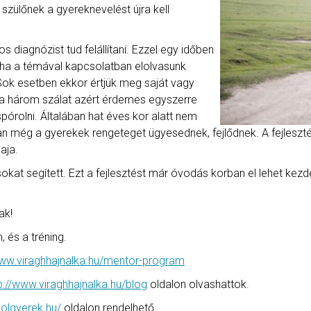
szülőnek a gyereknevelést újra kell
 diagnózist tud felállítani. Ezzel egy időben
j, ha a témával kapcsolatban elolvasunk
Sok esetben ekkor értjük meg saját vagy
t a három szálat azért érdemes egyszerre
pórolni. Általában hat éves kor alatt nem
n még a gyerekek rengeteget ügyesednek, fejlődnek. A fejlesztés
aja.
kat segített. Ezt a fejlesztést már óvodás korban el lehet kezd
ak!
 és a tréning.
www.viraghhajnalka.hu/mentor-program
p://www.viraghhajnalka.hu/blog
oldalon olvashattok.
bolgyerek.hu/
oldalon rendelhető.