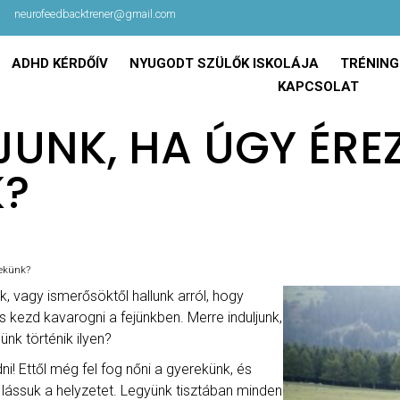
neurofeedbacktrener@gmail.com
ADHD KÉRDŐÍV
NYUGODT SZÜLŐK ISKOLÁJA
TRÉNING
KAPCSOLAT
JUNK, HA ÚGY ÉR
K?
rekünk?
, vagy ismerősöktől hallunk arról, hogy
 kezd kavarogni a fejünkben. Merre induljunk,
ünk történik ilyen?
i! Ettől még fel fog nőni a gyerekünk, és
n lássuk a helyzetet. Legyünk tisztában minden