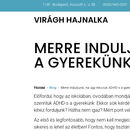
1181. Budapest, Kossuth L. u 38.
0630/940-0001
VIRÁGH HAJNALKA
MERRE INDUL
A GYEREKÜN
Főoldal
»
Blog
»
Merre induljunk, ha úgy érezzük ADHD-s a gye
Előfordul, hogy az iskolában, óvodában mondják
szerintük ADHD-s a gyerekünk. Ekkor sok kérdés
kihez forduljunk? Hátha nem igaz? Mért pont vel
Az első és legfontosabb, hogy nem kell megijedn
sikeres is lehet az életben! Fontos, hogy tisztá