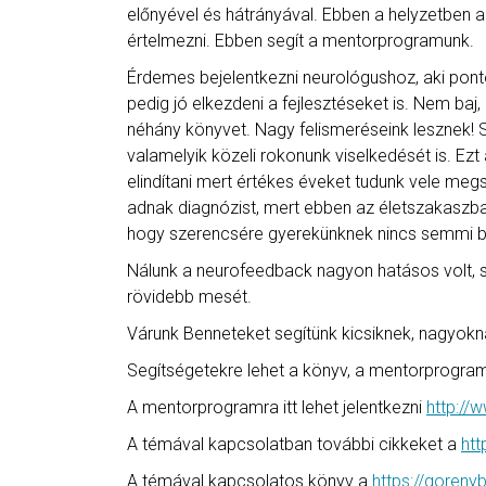
előnyével és hátrányával. Ebben a helyzetben a 
értelmezni. Ebben segít a mentorprogramunk.
Érdemes bejelentkezni neurológushoz, aki pontos
pedig jó elkezdeni a fejlesztéseket is. Nem ba
néhány könyvet. Nagy felismeréseink lesznek! 
valamelyik közeli rokonunk viselkedését is. Ez
elindítani mert értékes éveket tudunk vele megs
adnak diagnózist, mert ebben az életszakaszba
hogy szerencsére gyerekünknek nincs semmi b
Nálunk a neurofeedback nagyon hatásos volt, so
rövidebb mesét.
Várunk Benneteket segítünk kicsiknek, nagyokn
Segítségetekre lehet a könyv, a mentorprogram,
A mentorprogramra itt lehet jelentkezni
http://
A témával kapcsolatban további cikkeket a
htt
A témával kapcsolatos könyv a
https://goreny