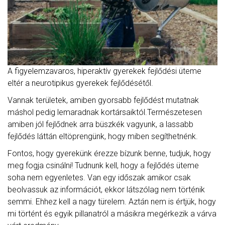
A figyelemzavaros, hiperaktív gyerekek fejlődési üteme
eltér a neurotipikus gyerekek fejlődésétől.
Vannak területek, amiben gyorsabb fejlődést mutatnak
máshol pedig lemaradnak kortársaiktól.Természetesen
amiben jól fejlődnek arra büszkék vagyunk, a lassabb
fejlődés láttán eltöprengünk, hogy miben segíthetnénk.
Fontos, hogy gyerekünk érezze bízunk benne, tudjuk, hogy
meg fogja csinálni! Tudnunk kell, hogy a fejlődés üteme
soha nem egyenletes. Van egy időszak amikor csak
beolvassuk az információt, ekkor látszólag nem történik
semmi. Ehhez kell a nagy türelem. Aztán nem is értjük, hogy
mi történt és egyik pillanatról a másikra megérkezik a várva