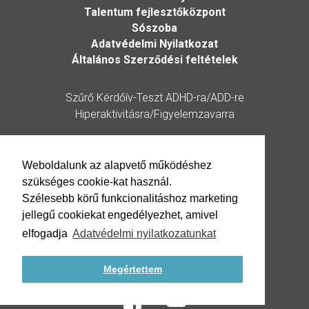
Talentum fejlesztőközpont
Sószoba
Adatvédelmi Nyilatkozat
Általános Szerződési feltételek
Szűrő Kérdőív-Teszt ADHD-ra/ADD-re
Hiperaktivitásra/Figyelemzavarra
Kérdőív
Weboldalunk az alapvető működéshez
szükséges cookie-kat használ.
Elérhetőség
Szélesebb körű funkcionalitáshoz marketing
jellegű cookiekat engedélyezhet, amivel
0630/940-0001
elfogadja
Adatvédelmi nyilatkozatunkat
neurofeedbacktrener@gmail.com
Megértettem
1181. Budapest, Kossuth L. u. 38.