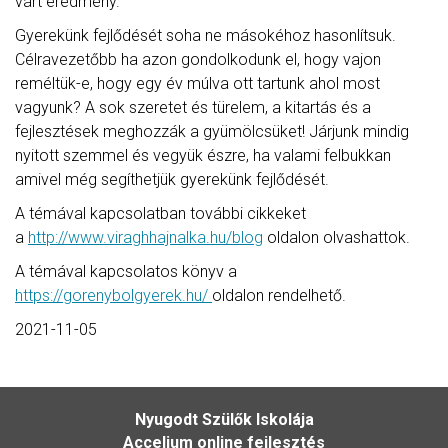
várt eredmény.
Gyerekünk fejlődését soha ne másokéhoz hasonlítsuk.
Célravezetőbb ha azon gondolkodunk el, hogy vajon
reméltük-e, hogy egy év múlva ott tartunk ahol most
vagyunk? A sok szeretet és türelem, a kitartás és a
fejlesztések meghozzák a gyümölcsüket! Járjunk mindig
nyitott szemmel és vegyük észre, ha valami felbukkan
amivel még segíthetjük gyerekünk fejlődését.
A témával kapcsolatban további cikkeket
a
http://www.viraghhajnalka.hu/blog
oldalon olvashattok.
A témával kapcsolatos könyv a
https://gorenybolgyerek.hu/
oldalon rendelhető.
2021-11-05
Nyugodt Szülők Iskolája
Accelium online fejlesztés