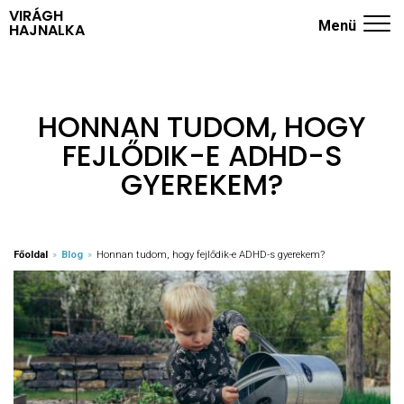
VIRÁGH
Menü
HAJNALKA
ADHD KÉRDŐÍV
NYUGODT SZÜLŐK ISKOLÁJA
HONNAN TUDOM, HOGY
FEJLŐDIK-E ADHD-S
TRÉNINGEK
GYEREKEM?
RÓLAM
KÖNYVEK
Főoldal
»
Blog
»
Honnan tudom, hogy fejlődik-e ADHD-s gyerekem?
BLOG
KAPCSOLAT