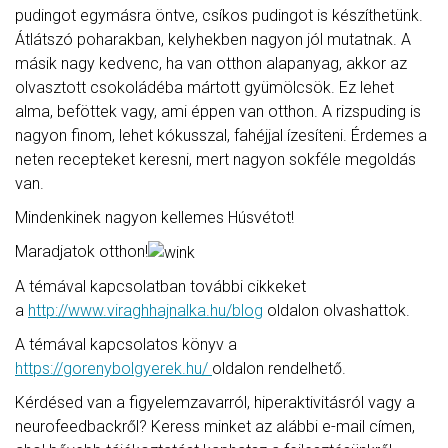
pudingot egymásra öntve, csíkos pudingot is készíthetünk.
Átlátszó poharakban, kelyhekben nagyon jól mutatnak. A
másik nagy kedvenc, ha van otthon alapanyag, akkor az
olvasztott csokoládéba mártott gyümölcsök. Ez lehet
alma, beföttek vagy, ami éppen van otthon. A rizspuding is
nagyon finom, lehet kókusszal, fahéjjal ízesíteni. Érdemes a
neten recepteket keresni, mert nagyon sokféle megoldás
van.
Mindenkinek nagyon kellemes Húsvétot!
Maradjatok otthon!
A témával kapcsolatban további cikkeket
a
http://www.viraghhajnalka.hu/blog
oldalon olvashattok.
A témával kapcsolatos könyv a
https://gorenybolgyerek.hu/
oldalon rendelhető.
Kérdésed van a figyelemzavarról, hiperaktivitásról vagy a
neurofeedbackről? Keress minket az alábbi e-mail címen,