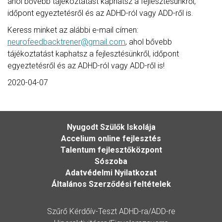
ahol bővebb tájékoztatást kaphatsz a fejlesztésünkről,
időpont egyeztetésről és az ADHD-ról vagy ADD-ről is.
Keress minket az alábbi e-mail címen:
neurofeedbacktrener@gmail.com
, ahol bővebb
tájékoztatást kaphatsz a fejlesztésünkről, időpont
egyeztetésről és az ADHD-ról vagy ADD-ről is!
2020-04-07
Nyugodt Szülők Iskolája
Accelium online fejlesztés
Talentum fejlesztőközpont
Sószoba
Adatvédelmi Nyilatkozat
Általános Szerződési feltételek
Szűrő Kérdőív-Teszt ADHD-ra/ADD-re