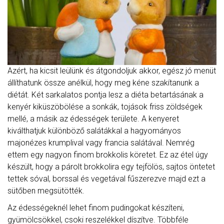
Azért, ha kicsit leülünk és átgondoljuk akkor, egész jó menüt
állíthatunk össze anélkül, hogy meg kéne szakítanunk a
diétát. Két sarkalatos pontja lesz a diéta betartásának a
kenyér kiküszöbölése a sonkák, tojások friss zöldségek
mellé, a másik az édességek területe. A kenyeret
kiválthatjuk különböző salátákkal a hagyományos
majonézes krumplival vagy francia salátával. Nemrég
ettem egy nagyon finom brokkolis köretet. Ez az étel úgy
készült, hogy a párolt brokkolira egy tejfölös, sajtos öntetet
tettek sóval, borssal és vegetával fűszerezve majd ezt a
sütőben megsütötték.
Az édességeknél lehet finom pudingokat készíteni,
gyümölcsökkel, csoki reszelékkel díszítve. Többféle