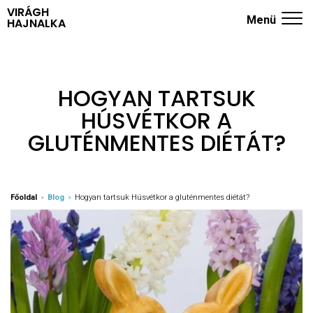
VIRÁGH
Menü
HAJNALKA
ADHD KÉRDŐÍV
NYUGODT SZÜLŐK ISKOLÁJA
HOGYAN TARTSUK
HÚSVÉTKOR A
TRÉNINGEK
GLUTÉNMENTES DIÉTÁT?
RÓLAM
KÖNYVEK
Főoldal
»
Blog
»
Hogyan tartsuk Húsvétkor a gluténmentes diétát?
BLOG
KAPCSOLAT