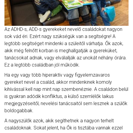
Az ADHD-s, ADD-s gyerekeket nevelő családokat nagyon
sok vád éri. Ezért nagy szükségük van a segítségre! A
legtöbb segítséget mindenki a szüleitől várhatja. Ők azok,
akik még felnőtt korban is meghallgatják a gyereküket,
tanácsokat adnak, vagy elválallják az unokát néhány órára.
Ez a legtöbb családban jól működik.
Ha egy vagy több hiperaktív vagy figyelemzavaros
gyereket nevel a család, akkor mindenkinek komoly
kihívással kell nap mint nap szembenéznie. A családon belül
is gyakran adódik konfliktus, a külső szemlélők laikus
megjegyzéseitől, nevelési tanácsaitól sem lesznek a szülők
boldogabbak.
A nagyszülők azok, akik segíthetnek a nagyon terhelt
családoknak. Sokat jelent, ha Ők is tisztába vannak ezzel