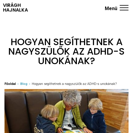
VIRÁGH
Menü
HAJNALKA
ADHD KÉRDŐÍV
NYUGODT SZÜLŐK ISKOLÁJA
HOGYAN SEGÍTHETNEK A
NAGYSZÜLŐK AZ ADHD-S
TRÉNINGEK
UNOKÁNAK?
RÓLAM
KÖNYVEK
Főoldal
»
Blog
»
Hogyan segíthetnek a nagyszülők az ADHD-s unokának?
BLOG
KAPCSOLAT