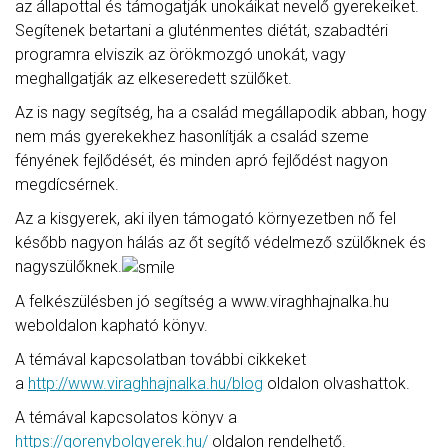
az állapottal és támogatják unokáikat nevelő gyerekeiket.
Segítenek betartani a gluténmentes diétát, szabadtéri
programra elviszik az örökmozgó unokát, vagy
meghallgatják az elkeseredett szülőket.
Az is nagy segítség, ha a család megállapodik abban, hogy
nem más gyerekekhez hasonlítják a család szeme
fényének fejlődését, és minden apró fejlődést nagyon
megdícsérnek.
Az a kisgyerek, aki ilyen támogató környezetben nő fel
később nagyon hálás az őt segítő védelmező szülőknek és
nagyszülőknek.
A felkészülésben jó segítség a www.viraghhajnalka.hu
weboldalon kapható könyv.
A témával kapcsolatban további cikkeket
a
http://www.viraghhajnalka.hu/blog
oldalon olvashattok.
A témával kapcsolatos könyv a
https://gorenybolgyerek.hu/
oldalon rendelhető.