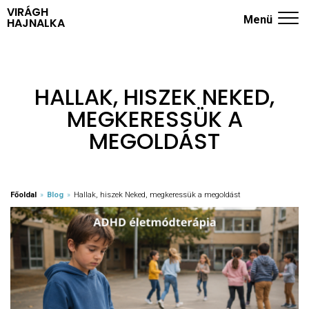
VIRÁGH
Menü
HAJNALKA
ADHD KÉRDŐÍV
NYUGODT SZÜLŐK ISKOLÁJA
HALLAK, HISZEK NEKED,
MEGKERESSÜK A
TRÉNINGEK
MEGOLDÁST
RÓLAM
KÖNYVEK
Főoldal
»
Blog
»
Hallak, hiszek Neked, megkeressük a megoldást
BLOG
KAPCSOLAT