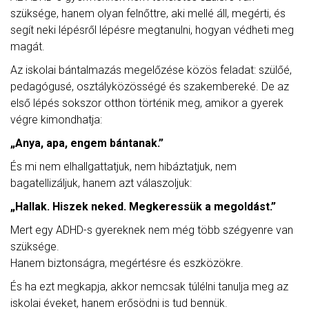
szüksége, hanem olyan felnőttre, aki mellé áll, megérti, és
segít neki lépésről lépésre megtanulni, hogyan védheti meg
magát.
Az iskolai bántalmazás megelőzése közös feladat: szülőé,
pedagógusé, osztályközösségé és szakembereké. De az
első lépés sokszor otthon történik meg, amikor a gyerek
végre kimondhatja:
„Anya, apa, engem bántanak.”
És mi nem elhallgattatjuk, nem hibáztatjuk, nem
bagatellizáljuk, hanem azt válaszoljuk:
„Hallak. Hiszek neked. Megkeressük a megoldást.”
Mert egy ADHD-s gyereknek nem még több szégyenre van
szüksége.
Hanem biztonságra, megértésre és eszközökre.
És ha ezt megkapja, akkor nemcsak túlélni tanulja meg az
iskolai éveket, hanem erősödni is tud bennük.