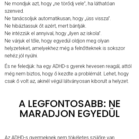
Ne mondjuk azt, hogy „ne törődj vele”, ha láthatóan
szenved.
Ne tanácsoljuk automatikusan, hogy „üss vissza”.
Ne hibáztassuk őt azért, mert bántják.
Ne intézzük el annyival, hogy „ilyen az iskola”.
Ne várjuk el tőle, hogy egyedül oldjon meg olyan
helyzeteket, amelyekhez még a felnőtteknek is sokszor
nehéz jól nyúlni.
És ne feledjük: ha egy ADHD-s gyerek hevesen reagál, attól
még nem biztos, hogy ő kezdte a problémát. Lehet, hogy
csak ő volt az, akinél végül látványosan kiborult a helyzet.
A LEGFONTOSABB: NE
MARADJON EGYEDÜL
Az ADHD-s gyermeknek nem tökéletes szülőre van