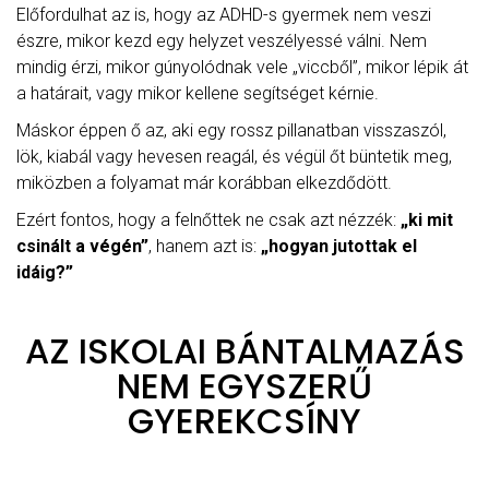
Előfordulhat az is, hogy az ADHD-s gyermek nem veszi
észre, mikor kezd egy helyzet veszélyessé válni. Nem
mindig érzi, mikor gúnyolódnak vele „viccből”, mikor lépik át
a határait, vagy mikor kellene segítséget kérnie.
Máskor éppen ő az, aki egy rossz pillanatban visszaszól,
lök, kiabál vagy hevesen reagál, és végül őt büntetik meg,
miközben a folyamat már korábban elkezdődött.
Ezért fontos, hogy a felnőttek ne csak azt nézzék:
„ki mit
csinált a végén”
, hanem azt is:
„hogyan jutottak el
idáig?”
AZ ISKOLAI BÁNTALMAZÁS
NEM EGYSZERŰ
GYEREKCSÍNY