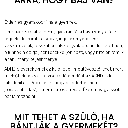
Érdemes gyanakodni, ha a gyermek:
nem akar iskolába menni, gyakran fáj a hasa vagy a feje
reggelente, romlik a kedve, ingerlékenyebb lesz,
visszahúzódik, rosszabbul alszik, gyakrabban dühös otthon,
eltűnnek a dolgai, sérülésekkel jön haza, vagy hirtelen romlik
a tanulmányi teljesítménye.
ADHD-s gyerekeknél ez különösen megtévesztő lehet, mert
a felnőttek sokszor a viselkedésromlást az ADHD-nak
tulajdonítják. Pedig lehet, hogy a háttérben nem
„rosszabbodás”, hanem tartós stressz, félelem vagy iskolai
bántalmazás áll.
MIT TEHET A SZÜLŐ, HA
BÁNTJÁK A GYERMEKÉT?