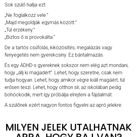
Sok szülő hallja ezt:
„Ne foglalkozz vele.”
„Majd megoldják egymás között.”
„Túl érzékeny.”
„Biztos ő is provokálta.”
De a tartós csúfolás, kiközösítés, megalázás vagy
fenyegetés nem gyerekcsíny. Ez bántalmazás.
És egy ADHD-s gyereknek sokszor nem elég azt mondani,
hogy „állj ki magadért”. Lehet, hogy szeretne, csak nem
tudja hogyan. Lehet, hogy amikor végre kiáll magáért, túl
erősen teszi. Lehet, hogy otthon sír, az iskolában pedig
bohóckodik, mert így próbálja elrejteni a fájdalmát.
A szülőnek ezért nagyon fontos figyelni az apró jelekre.
MILYEN JELEK UTALHATNAK
ARRA, HOGY BAJ VAN?