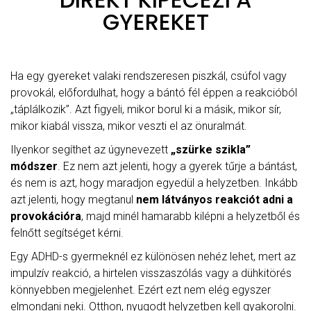
GYEREKET
Ha egy gyereket valaki rendszeresen piszkál, csúfol vagy
provokál, előfordulhat, hogy a bántó fél éppen a reakcióból
„táplálkozik”. Azt figyeli, mikor borul ki a másik, mikor sír,
mikor kiabál vissza, mikor veszti el az önuralmát.
Ilyenkor segíthet az úgynevezett
„szürke szikla”
módszer
. Ez nem azt jelenti, hogy a gyerek tűrje a bántást,
és nem is azt, hogy maradjon egyedül a helyzetben. Inkább
azt jelenti, hogy megtanul
nem látványos reakciót adni a
provokációra
, majd minél hamarabb kilépni a helyzetből és
felnőtt segítséget kérni.
Egy ADHD-s gyermeknél ez különösen nehéz lehet, mert az
impulzív reakció, a hirtelen visszaszólás vagy a dühkitörés
könnyebben megjelenhet. Ezért ezt nem elég egyszer
elmondani neki. Otthon, nyugodt helyzetben kell gyakorolni.