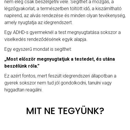
nem elég csak beszélgetni vele. Segíthet a mozgás, a
légzőgyakorlat, a természetben töltött idő, a kiszámítható
napirend, az alvás rendezése és minden olyan tevékenység,
amely nyugtatja az idegrendszert.
Egy ADHD-s gyermeknél a test megnyugtatása sokszor a
viselkedés rendeződésének egyik alapja.
Egy egyszerű mondat is segíthet:
„Most először megnyugtatjuk a testedet, és utána
beszélünk róla.”
Ez azért fontos, mert feszült idegrendszeri állapotban a
gyerek sokszor nem tud jól gondolkodni, tanulni vagy
higgadtan reagálni.
MIT NE TEGYÜNK?