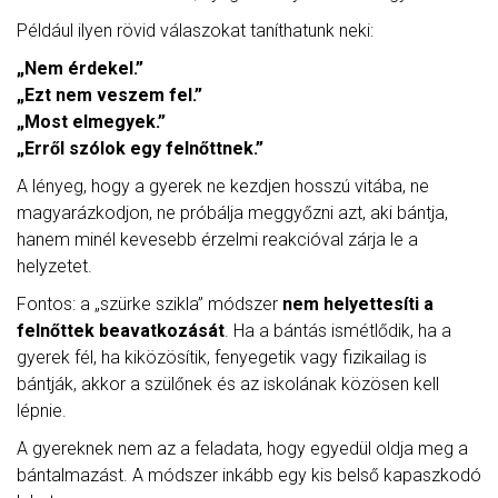
Például ilyen rövid válaszokat taníthatunk neki:
„Nem érdekel.”
„Ezt nem veszem fel.”
„Most elmegyek.”
„Erről szólok egy felnőttnek.”
A lényeg, hogy a gyerek ne kezdjen hosszú vitába, ne
magyarázkodjon, ne próbálja meggyőzni azt, aki bántja,
hanem minél kevesebb érzelmi reakcióval zárja le a
helyzetet.
Fontos: a „szürke szikla” módszer
nem helyettesíti a
felnőttek beavatkozását
. Ha a bántás ismétlődik, ha a
gyerek fél, ha kiközösítik, fenyegetik vagy fizikailag is
bántják, akkor a szülőnek és az iskolának közösen kell
lépnie.
A gyereknek nem az a feladata, hogy egyedül oldja meg a
bántalmazást. A módszer inkább egy kis belső kapaszkodó