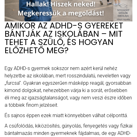
AMIKOR AZ ADHD-S GYEREKET
BÁNTJÁK AZ ISKOLÁBAN – MIT
TEHET A SZÜLŐ, ÉS HOGYAN
ELŐZHETŐ MEG?
Egy ADHD-s gyermek sokszor nem azért kerül nehéz
helyzetbe az iskolában, mert rosszindulatú, neveletlen vagy
„furcsa”. Gyakran egyszerűen másképp reagál, gyorsabban
kimond dolgokat, nehezebben várja ki a sorát, erősebben
éli meg az igazságtalanságot, vagy nem veszi észre időben
a többiek finom jelzéseit.
És sajnos éppen ezek miatt könnyebben válhat célponttá.
A csúfolódás, kiközösítés, gúnyolás, fenyegetés vagy fizikai
bántalmazás minden gyermeknek fájdalmas, de egy ADHD-