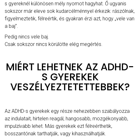
s gyereknél különösen mély nyomot hagyhat. Ő ugyanis
sokszor már eleve sok kudarcélménnyel érkezik: rászólnak,
figyelmeztetik, félreértik, és gyakran érzi azt, hogy „vele van
a baj”.
Pedig nincs vele baj.
Csak sokszor nincs körülötte elég megértés.
MIÉRT LEHETNEK AZ ADHD-
S GYEREKEK
VESZÉLYEZTETETTEBBEK?
Az ADHD-s gyerekek egy része nehezebben szabályozza
az indulatait, hirtelen reagál, hangosabb, mozgékonyabb,
impulzívabb lehet. Más gyerekek ezt félreérthetik,
bosszantónak tarthatják, vagy kihasználhatják.