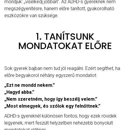
mondjuk: „viselkedj jobban”. Az ADHD-s gyereknek nem
megszégyenítésre, hanem előre tanított, gyakorolható
eszközökre van szüksége.
1. TANÍTSUNK
MONDATOKAT ELŐRE
Sok gyerek bajban nem tud jól reagálni. Ezért segíthet, ha
előre begyakorol néhány egyszerű mondatot:
„Ezt ne mondd nekem.”
„Hagyd abba.”
„Nem szeretném, hogy így beszélj velem.”
„Most elmegyek, és szólok egy felnőttnek.”
ADHD-s gyereknél különösen fontos, hogy ezek rövidek
legyenek, mert feszült helyzetben nehezebb bonyolult
mondatokat előhívni.