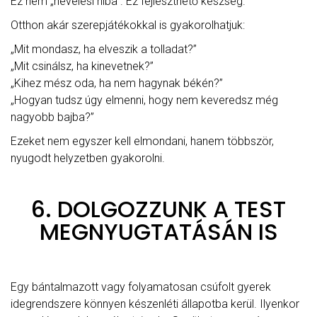
Ez nem „nevelési hiba”. Ez fejleszthető készség.
Otthon akár szerepjátékokkal is gyakorolhatjuk:
„Mit mondasz, ha elveszik a tolladat?”
„Mit csinálsz, ha kinevetnek?”
„Kihez mész oda, ha nem hagynak békén?”
„Hogyan tudsz úgy elmenni, hogy nem keveredsz még
nagyobb bajba?”
Ezeket nem egyszer kell elmondani, hanem többször,
nyugodt helyzetben gyakorolni.
6. DOLGOZZUNK A TEST
MEGNYUGTATÁSÁN IS
Egy bántalmazott vagy folyamatosan csúfolt gyerek
idegrendszere könnyen készenléti állapotba kerül. Ilyenkor