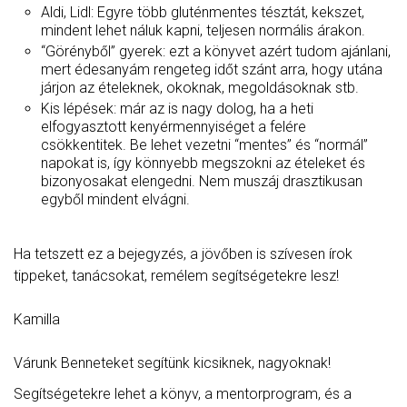
Aldi, Lidl: Egyre több gluténmentes tésztát, kekszet,
mindent lehet náluk kapni, teljesen normális árakon.
“Görényből” gyerek: ezt a könyvet azért tudom ajánlani,
mert édesanyám rengeteg időt szánt arra, hogy utána
járjon az ételeknek, okoknak, megoldásoknak stb.
Kis lépések: már az is nagy dolog, ha a heti
elfogyasztott kenyérmennyiséget a felére
csökkentitek. Be lehet vezetni “mentes” és “normál”
napokat is, így könnyebb megszokni az ételeket és
bizonyosakat elengedni. Nem muszáj drasztikusan
egyből mindent elvágni.
Ha tetszett ez a bejegyzés, a jövőben is szívesen írok
tippeket, tanácsokat, remélem segítségetekre lesz!
Kamilla
Várunk Benneteket segítünk kicsiknek, nagyoknak!
Segítségetekre lehet a könyv, a mentorprogram, és a