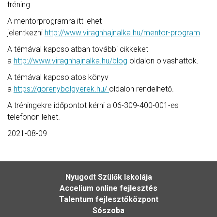
tréning.
A mentorprogramra itt lehet
jelentkezni
http://www.viraghhajnalka.hu/mentor-program
A témával kapcsolatban további cikkeket
a
http://www.viraghhajnalka.hu/blog
oldalon olvashattok.
A témával kapcsolatos könyv
a
https://gorenybolgyerek.hu/
oldalon rendelhető.
A tréningekre időpontot kérni a 06-309-400-001-es
telefonon lehet.
2021-08-09
Nyugodt Szülők Iskolája
Accelium online fejlesztés
Talentum fejlesztőközpont
Sószoba