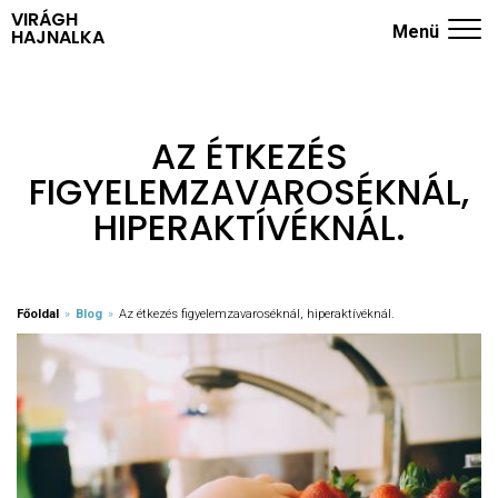
VIRÁGH
Menü
HAJNALKA
ADHD KÉRDŐÍV
NYUGODT SZÜLŐK ISKOLÁJA
AZ ÉTKEZÉS
FIGYELEMZAVAROSÉKNÁL,
TRÉNINGEK
HIPERAKTÍVÉKNÁL.
RÓLAM
KÖNYVEK
Főoldal
»
Blog
»
Az étkezés figyelemzavaroséknál, hiperaktívéknál.
BLOG
KAPCSOLAT