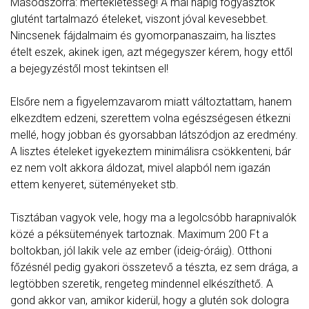
Másodszorra: mértékletesség! A mai napig fogyasztok
glutént tartalmazó ételeket, viszont jóval kevesebbet.
Nincsenek fájdalmaim és gyomorpanaszaim, ha lisztes
ételt eszek, akinek igen, azt mégegyszer kérem, hogy ettől
a bejegyzéstől most tekintsen el!
Elsőre nem a figyelemzavarom miatt változtattam, hanem
elkezdtem edzeni, szerettem volna egészségesen étkezni
mellé, hogy jobban és gyorsabban látszódjon az eredmény.
A lisztes ételeket igyekeztem minimálisra csökkenteni, bár
ez nem volt akkora áldozat, mivel alapból nem igazán
ettem kenyeret, süteményeket stb.
Tisztában vagyok vele, hogy ma a legolcsóbb harapnivalók
közé a péksütemények tartoznak. Maximum 200 Ft a
boltokban, jól lakik vele az ember (ideig-óráig). Otthoni
főzésnél pedig gyakori összetevő a tészta, ez sem drága, a
legtöbben szeretik, rengeteg mindennel elkészíthető. A
gond akkor van, amikor kiderül, hogy a glutén sok dologra