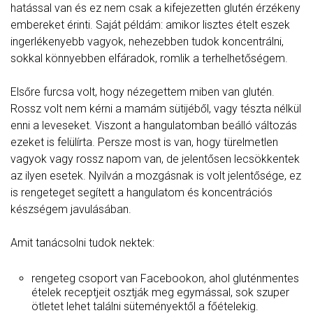
hatással van és ez nem csak a kifejezetten glutén érzékeny
embereket érinti. Saját példám: amikor lisztes ételt eszek
ingerlékenyebb vagyok, nehezebben tudok koncentrálni,
sokkal könnyebben elfáradok, romlik a terhelhetőségem.
Elsőre furcsa volt, hogy nézegettem miben van glutén.
Rossz volt nem kérni a mamám sütijéből, vagy tészta nélkül
enni a leveseket. Viszont a hangulatomban beálló változás
ezeket is felülírta. Persze most is van, hogy türelmetlen
vagyok vagy rossz napom van, de jelentősen lecsökkentek
az ilyen esetek. Nyilván a mozgásnak is volt jelentősége, ez
is rengeteget segített a hangulatom és koncentrációs
készségem javulásában.
Amit tanácsolni tudok nektek:
rengeteg csoport van Facebookon, ahol gluténmentes
ételek receptjeit osztják meg egymással, sok szuper
ötletet lehet találni süteményektől a főételekig.