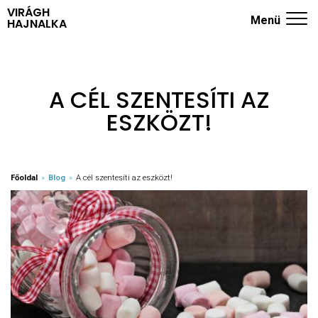
VIRÁGH
Menü
HAJNALKA
ADHD KÉRDŐÍV
NYUGODT SZÜLŐK ISKOLÁJA
A CÉL SZENTESÍTI AZ
ESZKÖZT!
TRÉNINGEK
RÓLAM
KÖNYVEK
Főoldal
»
Blog
»
A cél szentesíti az eszközt!
BLOG
KAPCSOLAT