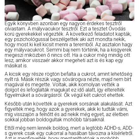
Egyik könyvben azonban egy nagyon érdekes tesztről
olvastam. A mályvacukor tesztről. Ezt a tesztet Óvodás
korú gyerekekkel végezték. A következő feladatot kapták,
egy pszichológussal beszélgettek aki azt mondta nekik,
hogy most ki kell kicsit menni a teremből. Az asztalon hagy
egy mályvacukrot. Semmi baj nem történik, ha a kisgyerek
megeszi miközben ő nincs ott. Ha a cukor még mindig ott
lesz, amikor visszaér akkor megeheti azt is és kap egy
másikat is.
A kicsik egy része rögtön befalta a cukrot, amint lehetőség
nyílt rá. Másik részük vagy sóvárogva nézte, majd nem bírt
magával és megette. Voltak, akik komolyan vették a
dolgot és lefoglalták magukat ez idő alatt, így elterelték
figyelmüket a sóvárgásról. Ők végül két cukrot ehettek.
Később után követték a gyerekek sorsának alakulását. Azt
figyelték meg, hogy azok a gyerekek, akik ki tudták várni,
míg visszajön a felnőtt és ad nekik még egyet, az életben
sokkal jobban boldogultak mohóbb társaiknál.
Ettől még nem lennék boldog, mert a legtöbb ADHD-s, ADD-
s gyerek csak egy cukorral a hasában távozna a kísérletről.
Azt is megfigyelték, hogy megtaníthatóak a mohóbb