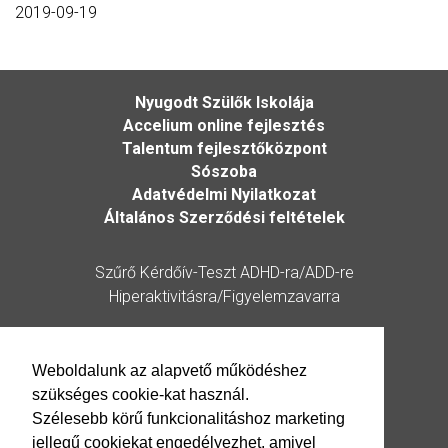
2019-09-19
Nyugodt Szülők Iskolája
Accelium online fejlesztés
Talentum fejlesztőközpont
Sószoba
Adatvédelmi Nyilatkozat
Általános Szerződési feltételek
Szűrő Kérdőív-Teszt ADHD-ra/ADD-re
Hiperaktivitásra/Figyelemzavarra
Kérdőív
Weboldalunk az alapvető működéshez
szükséges cookie-kat használ.
Elérhetőség
Szélesebb körű funkcionalitáshoz marketing
jellegű cookiekat engedélyezhet, amivel