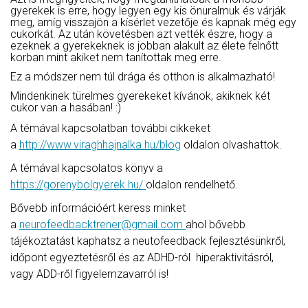
gyerekek is erre, hogy legyen egy kis önuralmuk és várják
meg, amíg visszajön a kísérlet vezetője és kapnak még egy
cukorkát. Az után követésben azt vették észre, hogy a
ezeknek a gyerekeknek is jobban alakult az élete felnőtt
korban mint akiket nem tanítottak meg erre.
Ez a módszer nem túl drága és otthon is alkalmazható!
Mindenkinek türelmes gyerekeket kívánok, akiknek két
cukor van a hasában! :)
A témával kapcsolatban további cikkeket
a
http://www.viraghhajnalka.hu/blog
oldalon olvashattok.
A témával kapcsolatos könyv a
https://gorenybolgyerek.hu/
oldalon rendelhető.
Bővebb információért keress minket
a
neurofeedbacktrener@gmail.com
ahol bővebb
tájékoztatást kaphatsz a neutofeedback fejlesztésünkről,
időpont egyeztetésről és az ADHD-ról hiperaktivitásról,
vagy ADD-ről figyelemzavarról is!